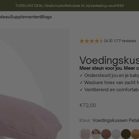
TIJDELIJKE DEAL | Gratis hydrofiele doek XL bij besteding vanaf €90
deau
Supplementen
Blogs
(4.5) 177 reviews
Voedingskus
Meer steun voor jou. Meer c
✓ Ondersteunt
jou
en
je
bab
✓
Wasbare hoes van z
acht 
✓ Ventilerend en comforta
Aanbiedingsprijs
€72,00
Kleur:
Voedingskussen Peta