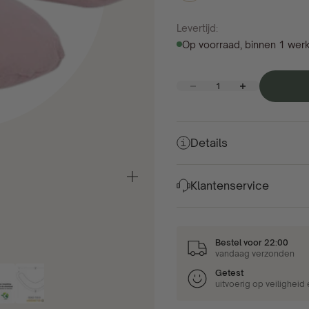
Levertijd:
Op voorraad, binnen 1 wer
Aantal verlagen
Aantal verhogen
Details
In-/uitzoomen
Klantenservice
Bestel voor 22:00
vandaag verzonden
Getest
uitvoerig op veiligheid