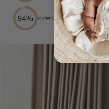
94%
zou het Snoozzz voedingskussen aanbev