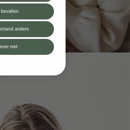
l bevallen
 iemand anders
iever niet