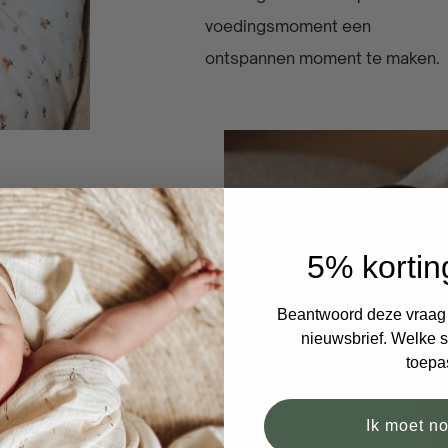
voedingsmoment een
ontspannen moment te maken.
.
5% kortin
Beantwoord deze vraag e
nieuwsbrief. Welke si
toepa
chouders
Ik moet n