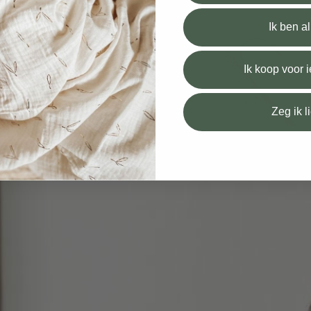
Ik ben a
elen aan andere ouders
Ik koop voor
Zeg ik l