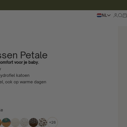
NL
Inlogge
Zoek
Wi
sen Petale
omfort voor je baby.
y
hydrofiel katoen
bel, ook op warme dagen
le
+26