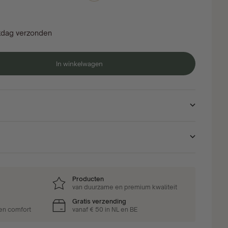
kdag verzonden
In winkelwagen
Producten
van duurzame en premium kwaliteit
Gratis verzending
 en comfort
vanaf € 50 in NL en BE