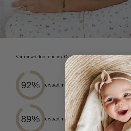
Vertrouwd door ouders. Ontworpen voor dagelijks gebruik
92%
ervaart meer comfort tijdens het voeden
89%
ervaart minder belasting van armen en s