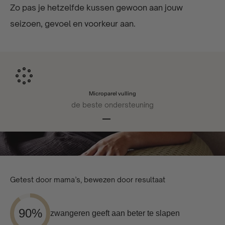
Zo pas je hetzelfde kussen gewoon aan jouw
seizoen, gevoel en voorkeur aan.
Microparel vulling
de beste ondersteuning
Naar artikel 1
Naar artikel 2
Naar artikel 3
Naar artikel 4
Getest door mama’s, bewezen door resultaat
90%
zwangeren geeft aan beter te slapen