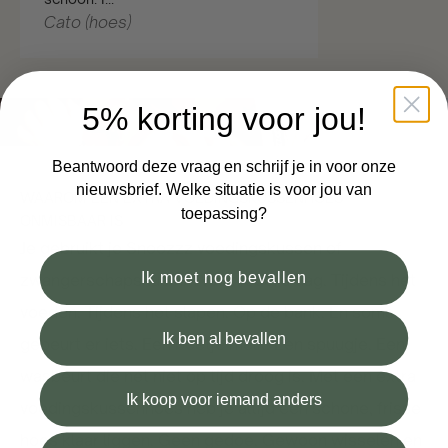
Cato (hoes)
5% korting voor jou!
Beantwoord deze vraag en schrijf je in voor onze
nieuwsbrief. Welke situatie is voor jou van
WAAROM EEN EXTRA VOEDINGSKUSSENHOES
toepassing?
ONMISBAAR IS
Je gebruikt je Snoozzz voedingskussen of
Ik moet nog bevallen
zwangerschapskussen vaak iedere dag. Tijdens het
voeden. Tijdens het slapen. Op de bank. En soms
Ik ben al bevallen
gebeurt er iets. Een beetje melk. Een spuugje. Een
wasbeurt die nét niet op tijd droog is. Met een extra
Ik koop voor iemand anders
voedingskussenhoes heb je altijd een schone, frisse
hoes klaar liggen. Geen gedoe. Gewoon wisselen en