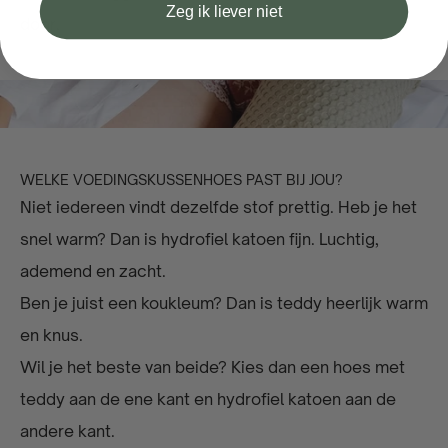
Zeg ik liever niet
door.
WELKE VOEDINGSKUSSENHOES PAST BIJ JOU?
Niet iedereen vindt dezelfde stof prettig. Heb je het
snel warm? Dan is hydrofiel katoen fijn. Luchtig,
ademend en zacht.
Ben je juist een koukleum? Dan is teddy heerlijk warm
en knus.
Wil je het beste van beide? Kies dan een hoes met
teddy aan de ene kant en hydrofiel katoen aan de
andere kant.