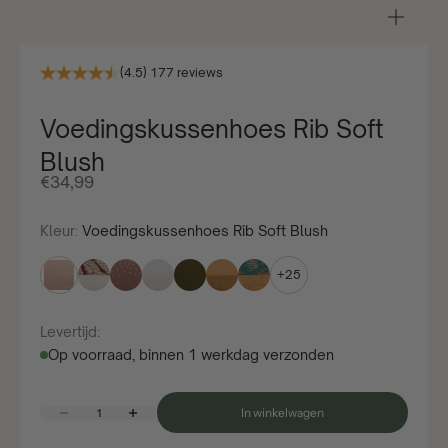
In-/u
(4.5) 177 reviews
Voedingskussenhoes Rib Soft
Blush
Aanbiedingsprijs
€34,99
Kleur:
Voedingskussenhoes Rib Soft Blush
+25
Levertijd:
Op voorraad, binnen 1 werkdag verzonden
Aantal verlagen
Aantal verhogen
In winkelwagen