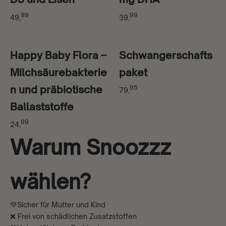
99
99
49,
39,
Happy Baby Flora –
Schwangerschafts
Milchsäurebakterie
paket
n und präbiotische
95
79,
Ballaststoffe
99
24,
Warum Snoozzz
wählen?
💚Sicher für Mutter und Kind
❌ Frei von schädlichen Zusatzstoffen