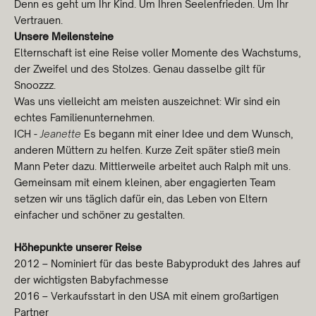
Denn es geht um Ihr Kind. Um Ihren Seelenfrieden. Um Ihr
Vertrauen.
Unsere Meilensteine
Elternschaft ist eine Reise voller Momente des Wachstums,
der Zweifel und des Stolzes. Genau dasselbe gilt für
Snoozzz.
Was uns vielleicht am meisten auszeichnet: Wir sind ein
5% korting voor jou!
echtes Familienunternehmen.
ICH -
Jeanette
Es begann mit einer Idee und dem Wunsch,
Beantwoord deze vraag en schrijf je in voor onze
anderen Müttern zu helfen. Kurze Zeit später stieß mein
nieuwsbrief. Welke situatie is voor jou van
Mann Peter dazu. Mittlerweile arbeitet auch Ralph mit uns.
toepassing?
Gemeinsam mit einem kleinen, aber engagierten Team
setzen wir uns täglich dafür ein, das Leben von Eltern
einfacher und schöner zu gestalten.
Ik moet nog bevallen
Höhepunkte unserer Reise
2012 – Nominiert für das beste Babyprodukt des Jahres auf
Ik ben al bevallen
der wichtigsten Babyfachmesse
2016 – Verkaufsstart in den USA mit einem großartigen
Ik koop voor iemand anders
Partner