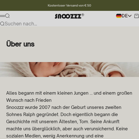
Zum Inhalt
Kostenloser Versand von € 50
Snoozzz webshop
Zum Suchen
DE
Wa
Speisekarte
Suchen nach...
Über uns
Alles begann mit einem kleinen Jungen … und einem großen
Wunsch nach Frieden
Snoozzz wurde 2007 nach der Geburt unseres zweiten
Sohnes Ralph gegründet. Doch eigentlich begann die
Geschichte mit unserem Ältesten, Tom. Seine Ankunft
machte uns überglücklich, aber auch verunsichernd. Keine
sozialen Medien, wenig Anerkennung und eine