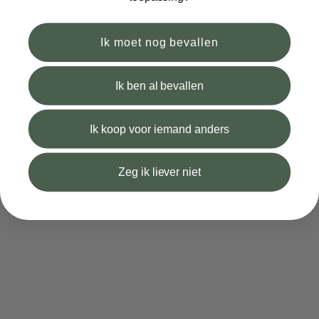
Ik moet nog bevallen
Ik ben al bevallen
Ik koop voor iemand anders
Voeden
20. Apr 2023
Zeg ik liever niet
Emotionale und praktische Vorteile der
Flaschenernährung
Viele Mütter fragen sich, welche Vorteile
Flaschenernährung im Vergleich zum Stillen bietet.
Grundsätzlich gibt es zwei Arten der Flaschenernährung:
Muttermilch oder Säuglingsnahrung. Bei der Flasc...