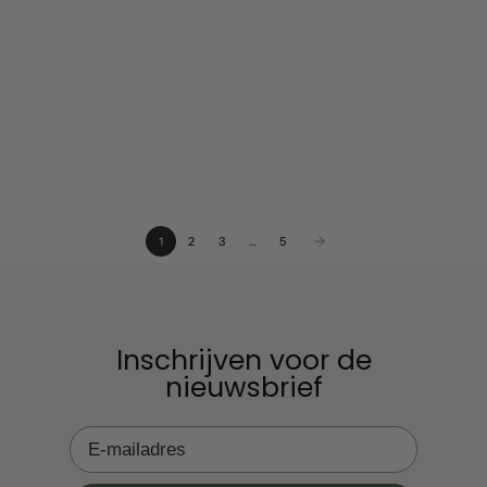
Slapen
20. Feb 2023
Baby kämpft gegen den Schlaf: Ursachen und
Tipps!
Ihr Baby wehrt sich gegen den Schlaf und scheint alles zu
tun, um nicht einzuschlafen. Babys können auf verschiedene
Weise gegen das Einschlafen ankämpfen. Zum Beispiel
weint, schreit oder wiegt es...
1
2
3
…
5
Inschrijven voor de
nieuwsbrief