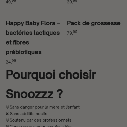
99
99
49,
39,
Happy Baby Flora –
Pack de grossesse
bactéries lactiques
95
79,
et fibres
prébiotiques
99
24,
Pourquoi choisir
Snoozzz ?
💚Sans danger pour la mère et l'enfant
❌ Sans additifs nocifs
💚Soutenu par des professionnels
💚Conçu avec amour aux Pays-Bas