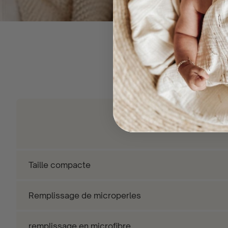
Petit ou grand oreiller d'a
Taille compacte
Remplissage de microperles
remplissage en microfibre