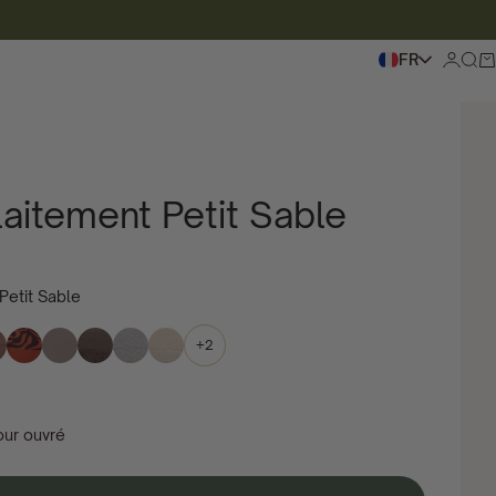
FR
Se con
Pour
Pa
laitement Petit Sable
Petit Sable
+2
our ouvré