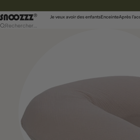
Vers le contenu
Snoozzz webshop
Je veux avoir des enfants
Enceinte
Après l'a
Rechercher...