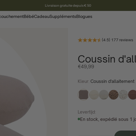
Livraison gratuite depuis € 50
ccouchement
Bébé
Cadeau
Suppléments
Blogues
(4.5) 177 reviews
Coussin d'al
Prix ​​de l'offre
€49,99
Kleur:
Coussin d'allaitement 
Levertijd:
En stock, expédié sous 1 j