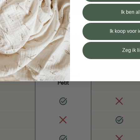
Ik ben a
Ik koop voor
La différence
llaitement Snoozzz
Zeg ik l
Coussin
Grand coussin
d'allaitement
d'allaitement
Petit