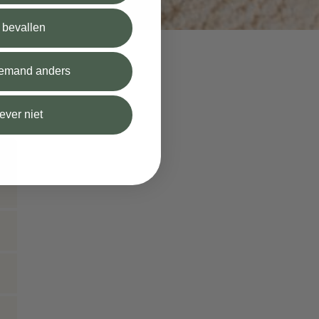
l bevallen
 iemand anders
iever niet