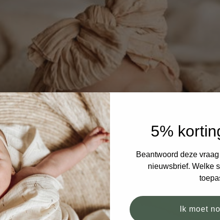
5% kortin
Beantwoord deze vraag e
nieuwsbrief. Welke si
toepa
Ik moet n