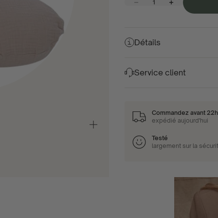
Diminuer la quantité
Augmenter la quant
Détails
Service client
Commandez avant 22
expédié aujourd'hui
Zoom
avant/arrière
Testé
largement sur la sécurit